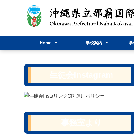
Home
学校案内
学
Home
お問い合わせ
学校長挨拶
躍進
スクールポリシー
学校要覧
教育課程表
学校パンフレット
行事
進路
学校
学校
保健
教育
生徒会I
生徒会Instagram
運用ポリシー
事務室より