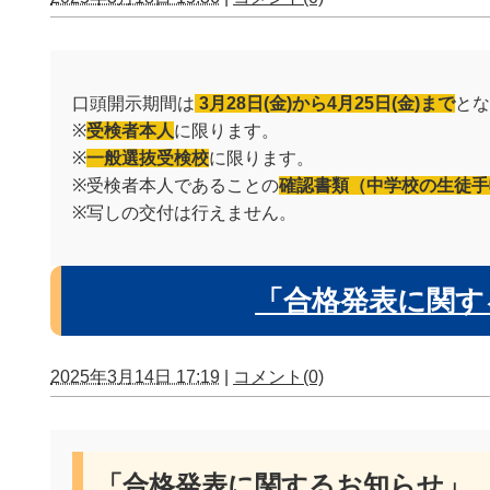
口頭開示期間は
3月28日(金)から4月25日(金)まで
とな
※
受検者本人
に限ります。
※
一般選抜受検校
に限ります。
※受検者本人であることの
確認書類（中学校の生徒手
※写しの交付は行えません。
「合格発表に関す
2025年3月14日 17:19
|
コメント(0)
「合格発表に関するお知らせ」