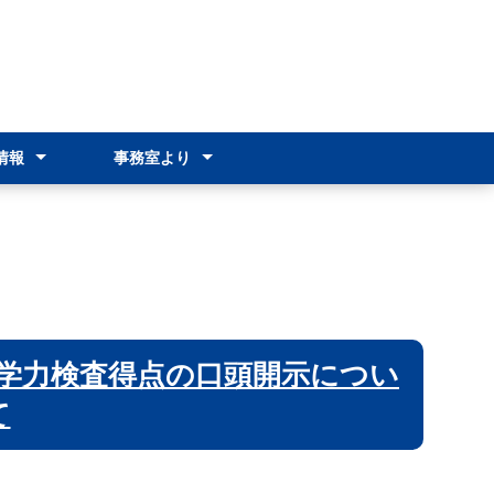
情報
事務室より
情報（R8）
情報（R7）
ンスクール
オリエンテーション
各種証明書の発行
就学支援金制度
奨学のための給付金
通学費支援
その他の支援制度
新入生オリエンテーション
学力検査得点の口頭開示につい
て