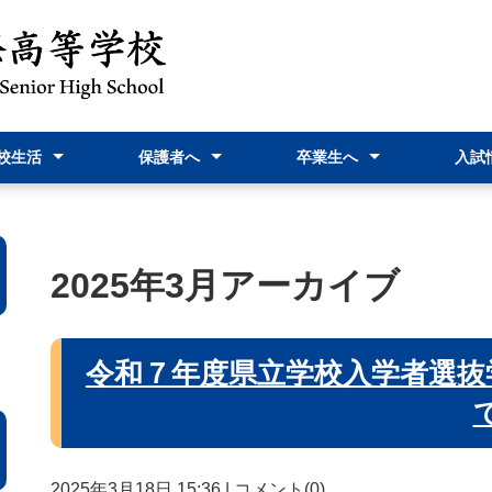
校生活
保護者へ
卒業生へ
入試
予定表
情報『飛躍』
行事
だより
室より
相談
nstagram
スクリレについて
校納金について
家族休暇届
就学支援金関連
PTA活動案内・報告
証明書発行関連
進路Ｇ関連
教育実習関連
高校入試
高校入試
オープ
新入生
資料
2025年3月アーカイブ
令和７年度県立学校入学者選抜
2025年3月18日 15:36
|
コメント(0)