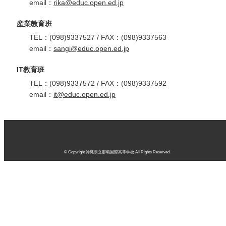
email：
rika@educ.open.ed.jp
産業教育班
TEL：(098)9337527 / FAX：(098)9337563
email：
sangi@educ.open.ed.jp
IT教育班
TEL：(098)9337572 / FAX：(098)9337592
email：
it@educ.open.ed.jp
© Copyright 沖縄県立那覇国際高等学校 All Rights Reserved.