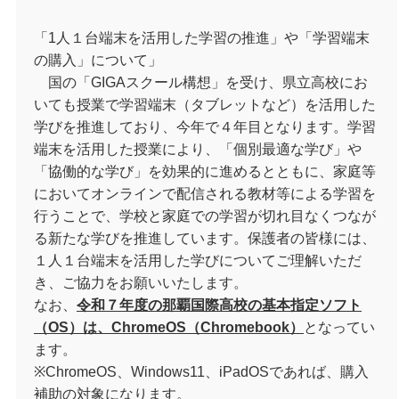
「1人１台端末を活用した学習の推進」や「学習端末
の購入」について」
国の「GIGAスクール構想」を受け、県立高校にお
いても授業で学習端末（タブレットなど）を活用した
学びを推進しており、今年で４年目となります。学習
端末を活用した授業により、「個別最適な学び」や
「協働的な学び」を効果的に進めるとともに、家庭等
においてオンラインで配信される教材等による学習を
行うことで、学校と家庭での学習が切れ目なくつなが
る新たな学びを推進しています。保護者の皆様には、
１人１台端末を活用した学びについてご理解いただ
き、ご協力をお願いいたします。
なお、
令和７年度の那覇国際高校の基本指定ソフト
（OS）は、ChromeOS（Chromebook）
となってい
ます。
※ChromeOS、Windows11、iPadOSであれば、購入
補助の対象になります。