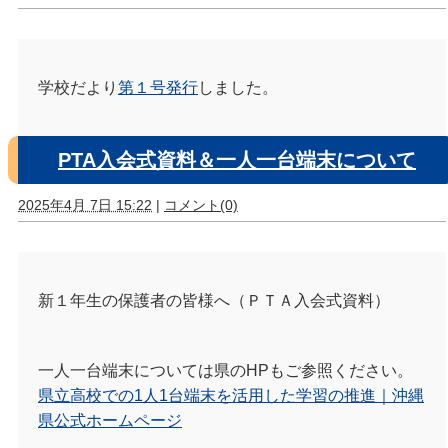
学校だより
第１号発行
しました。
PTA入会式資料＆一人一台端末について
2025年4月 7日 15:22
|
コメント(0)
新１年生の保護者の皆様へ（ＰＴＡ入会式資料）
一人一台端末については県のHPもご参照ください。
県立高校での1人1台端末を活用した学習の推進｜沖縄
県公式ホームページ