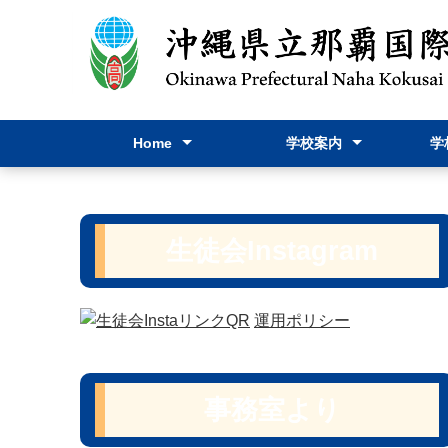
Home
学校案内
学
Home
お問い合わせ
学校長挨拶
躍進
スクールポリシー
学校要覧
教育課程表
学校パンフレット
行事
進路
学校
学校
保健
教育
生徒会I
生徒会Instagram
運用ポリシー
事務室より