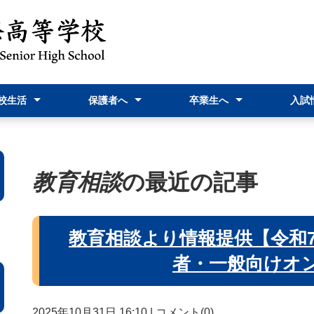
校生活
保護者へ
卒業生へ
入試
予定表
情報『飛躍』
行事
だより
室より
相談
nstagram
スクリレについて
校納金について
家族休暇届
就学支援金関連
PTA活動案内・報告
証明書発行関連
進路Ｇ関連
教育実習関連
高校入試
高校入試
オープ
新入生
資料
教育相談
の最近の記事
教育相談より情報提供【令和7
者・一般向けオ
2025年10月31日 16:10
|
コメント(0)