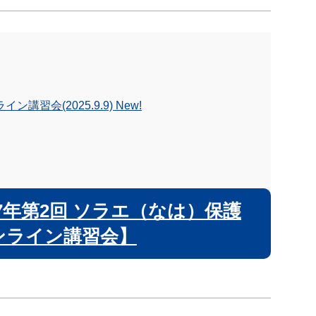
会(2025.9.9) New!
年第2回 ソラエ（なは）保護
ンライン講習会】