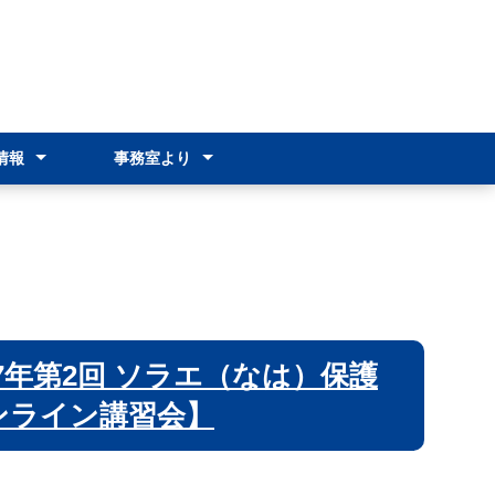
情報
事務室より
情報（R8）
情報（R7）
ンスクール
オリエンテーション
各種証明書の発行
就学支援金制度
奨学のための給付金
通学費支援
その他の支援制度
新入生オリエンテーション
年第2回 ソラエ（なは）保護
ンライン講習会】