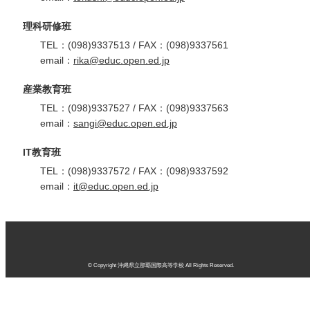
理科研修班
TEL：(098)9337513 / FAX：(098)9337561
email：
rika@educ.open.ed.jp
産業教育班
TEL：(098)9337527 / FAX：(098)9337563
email：
sangi@educ.open.ed.jp
IT教育班
TEL：(098)9337572 / FAX：(098)9337592
email：
it@educ.open.ed.jp
© Copyright 沖縄県立那覇国際高等学校 All Rights Reserved.