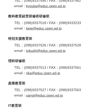
TEL：(098)9337595 / FAX：(098)9337562
email：
kyouka@educ.open.ed.jp
教科教育経営研修班研修班
TEL：(098)9337518 / FAX：(098)9333233
email：
keiei@educ.open.ed.jp
特別支援教育班
TEL：(098)9337526 / FAX：(098)9337528
email：
tokushi@educ.open.ed.jp
理科研修班
TEL：(098)9337513 / FAX：(098)9337561
email：
rika@educ.open.ed.jp
産業教育班
TEL：(098)9337527 / FAX：(098)9337563
email：
sangi@educ.open.ed.jp
IT教育班