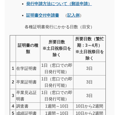
発行申請方法について（郵送申請）
証明書交付申請書
（
記入例
）
各種証明書発行にかかる日数（目安）
所要日数（繁忙
所要日数
証明書の種
期：3～4月）
※土日祝祭日を
類
※土日祝祭日を
除く
除く
1日（窓口での即
1
在学証明書
3日
日発行可能）
1日（窓口での即
2
卒業証明書
3日
日発行可能）
卒業見込証
1日（窓口での即
3
3日
明書
日発行可能）
4
調査書
1週間～10日
10日から2週間
5
成績証明書
1週間～10日
10日から2週間