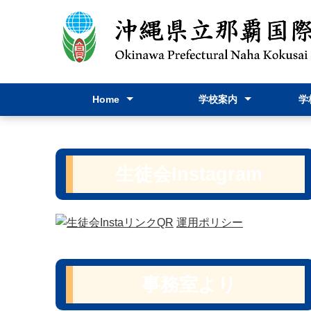
Home
学校案内
学
Home
お問い合わせ
学校長挨拶
躍進
スクールポリシー
学校要覧
教育課程表
学校パンフレット
行事
進路
学校
学校
保健
教育
生徒会I
生徒会Instagram
運用ポリシー
事務室より