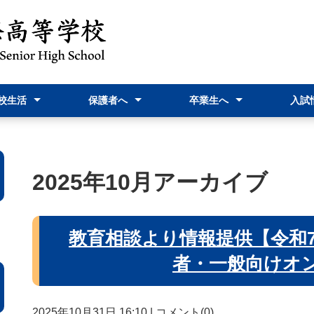
校生活
保護者へ
卒業生へ
入試
予定表
情報『飛躍』
行事
だより
室より
相談
nstagram
スクリレについて
校納金について
家族休暇届
就学支援金関連
PTA活動案内・報告
証明書発行関連
進路Ｇ関連
教育実習関連
高校入試
高校入試
オープ
新入生
資料
2025年10月アーカイブ
教育相談より情報提供【令和7
者・一般向けオ
2025年10月31日 16:10
|
コメント(0)