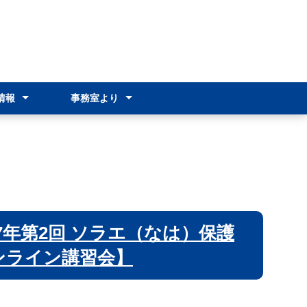
情報
事務室より
情報（R8）
情報（R7）
ンスクール
オリエンテーション
各種証明書の発行
就学支援金制度
奨学のための給付金
通学費支援
その他の支援制度
新入生オリエンテーション
年第2回 ソラエ（なは）保護
ンライン講習会】