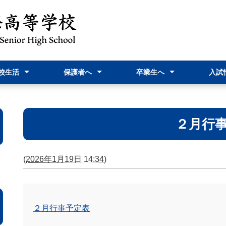
校生活
保護者へ
卒業生へ
入試
予定表
情報『飛躍』
行事
だより
室より
相談
nstagram
スクリレについて
校納金について
家族休暇届
就学支援金関連
PTA活動案内・報告
証明書発行関連
進路Ｇ関連
教育実習関連
高校入試
高校入試
オープ
新入生
資料
２月行
(
2026年1月19日 14:34
)
２月行事予定表