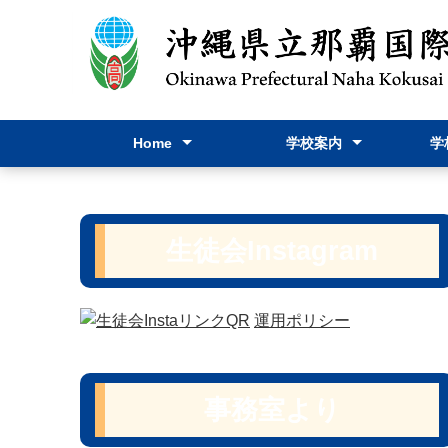
Home
学校案内
学
Home
お問い合わせ
学校長挨拶
躍進
スクールポリシー
学校要覧
教育課程表
学校パンフレット
行事
進路
学校
学校
保健
教育
生徒会I
生徒会Instagram
運用ポリシー
事務室より