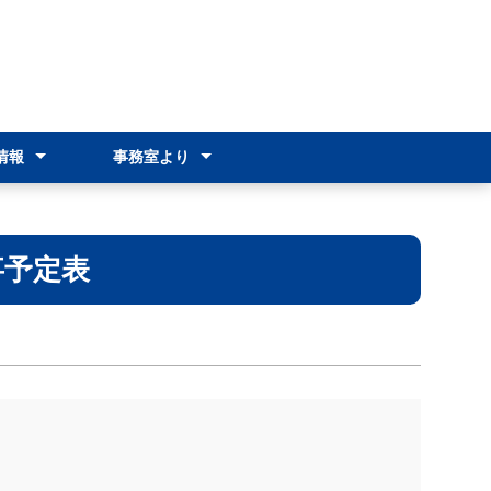
情報
事務室より
情報（R8）
情報（R7）
ンスクール
オリエンテーション
各種証明書の発行
就学支援金制度
奨学のための給付金
通学費支援
その他の支援制度
新入生オリエンテーション
事予定表