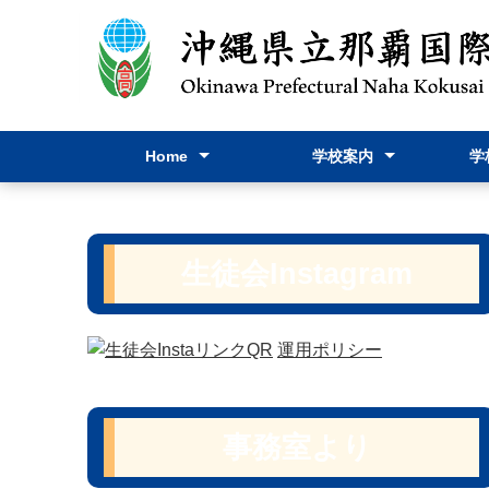
Home
学校案内
学
Home
お問い合わせ
学校長挨拶
躍進
スクールポリシー
学校要覧
教育課程表
学校パンフレット
行事
進路
学校
学校
保健
教育
生徒会I
生徒会Instagram
運用ポリシー
事務室より