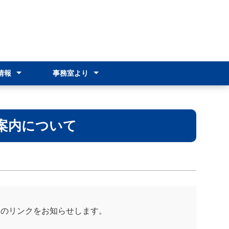
情報
事務室より
情報（R8）
情報（R7）
ンスクール
オリエンテーション
各種証明書の発行
就学支援金制度
奨学のための給付金
通学費支援
その他の支援制度
新入生オリエンテーション
案内について
をのリンクをお知らせします。