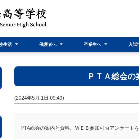
校生活
保護者へ
卒業生へ
入試
予定表
情報『飛躍』
行事
だより
室より
相談
nstagram
スクリレについて
校納金について
家族休暇届
就学支援金関連
PTA活動案内・報告
証明書発行関連
進路Ｇ関連
教育実習関連
高校入試
高校入試
オープ
新入生
資料
ＰＴＡ総会の
(
2024年5月 1日 09:49
)
PTA総会の案内と資料、ＷＥＢ参加可否アンケート